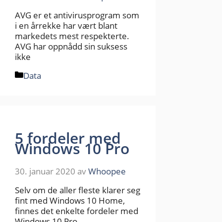
AVG er et antivirusprogram som
i en årrekke har vært blant
markedets mest respekterte.
AVG har oppnådd sin suksess
ikke
Kategorier
Data
5 fordeler med
Windows 10 Pro
30. januar 2020
av
Whoopee
Selv om de aller fleste klarer seg
fint med Windows 10 Home,
finnes det enkelte fordeler med
Windows 10 Pro.