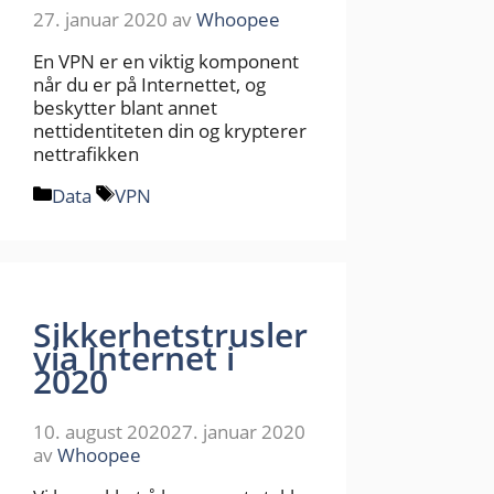
27. januar 2020
av
Whoopee
En VPN er en viktig komponent
når du er på Internettet, og
beskytter blant annet
nettidentiteten din og krypterer
nettrafikken
Kategorier
Stikkord
Data
VPN
Sikkerhetstrusler
via Internet i
2020
10. august 2020
27. januar 2020
av
Whoopee