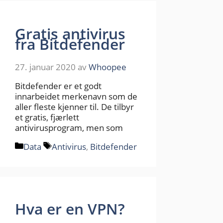
Gratis antivirus
fra Bitdefender
27. januar 2020
av
Whoopee
Bitdefender er et godt
innarbeidet merkenavn som de
aller fleste kjenner til. De tilbyr
et gratis, fjærlett
antivirusprogram, men som
Kategorier
Stikkord
Data
Antivirus
,
Bitdefender
Hva er en VPN?