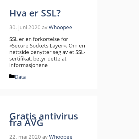
Hva er SSL?
30. juni 2020
av
Whoopee
SSL er en forkortelse for
«Secure Sockets Layer». Om en
nettside benytter seg av et SSL-
sertifikat, betyr dette at
informasjonene
Kategorier
Data
Gratis antivirus
fra AVG
22. mai 2020
av
Whoopee