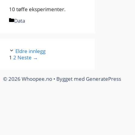
10 tøffe eksperimenter.
Kategorier
Data
Eldre innlegg
Side
Side
1
2
Neste
→
© 2026 Whoopee.no
• Bygget med
GeneratePress