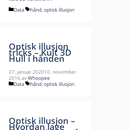
Kategorier
Stikkord
Data
hånd
,
optisk illusjon
Optisk illusjon
tricks – Kult 3D
Hull i hånden
27. januar 2020
10. november
2016
av
Whoopee
Kategorier
Stikkord
Data
hånd
,
optisk illusjon
Optisk illusjon –
Hvordan lage