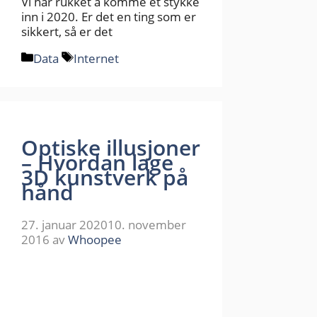
Vi har rukket å komme et stykke
inn i 2020. Er det en ting som er
sikkert, så er det
Kategorier
Stikkord
Data
Internet
Optiske illusjoner
– Hvordan lage
3D kunstverk på
hånd
27. januar 2020
10. november
2016
av
Whoopee