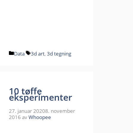
Kategorier
Stikkord
Data
3d art
,
3d tegning
10 tøffe
eksperimenter
27. januar 2020
8. november
2016
av
Whoopee