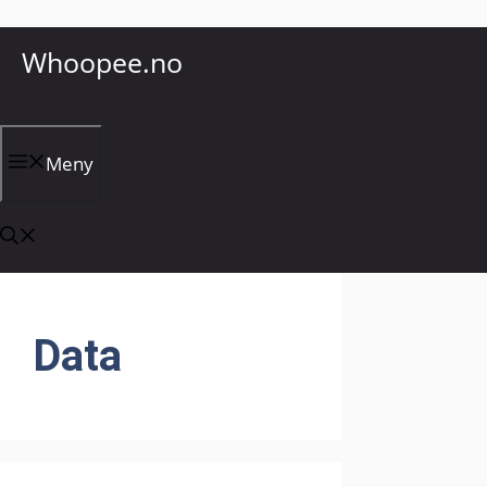
Hopp
Whoopee.no
til
innhold
Meny
Data