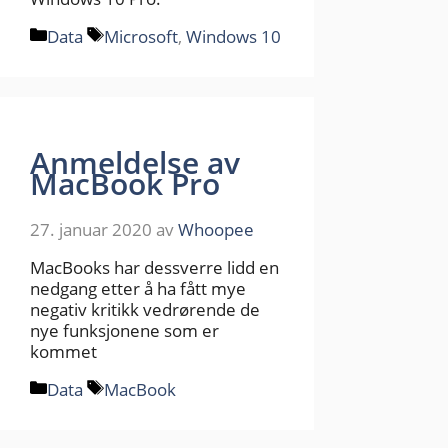
Kategorier
Stikkord
Data
Microsoft
,
Windows 10
Anmeldelse av
MacBook Pro
27. januar 2020
av
Whoopee
MacBooks har dessverre lidd en
nedgang etter å ha fått mye
negativ kritikk vedrørende de
nye funksjonene som er
kommet
Kategorier
Stikkord
Data
MacBook