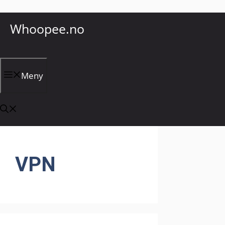
Hopp
Whoopee.no
til
innhold
Meny
VPN