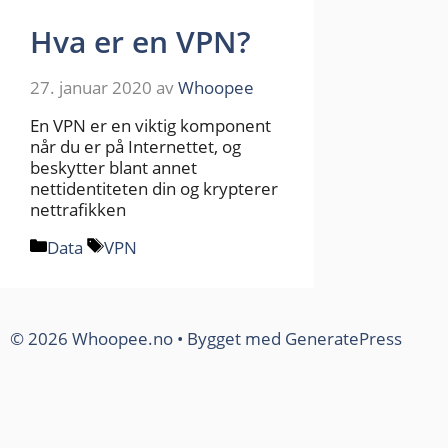
Hva er en VPN?
27. januar 2020
av
Whoopee
En VPN er en viktig komponent
når du er på Internettet, og
beskytter blant annet
nettidentiteten din og krypterer
nettrafikken
Kategorier
Stikkord
Data
VPN
© 2026 Whoopee.no
• Bygget med
GeneratePress