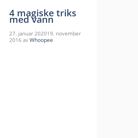
4 magiske triks
med vann
27. januar 2020
19. november
2016
av
Whoopee