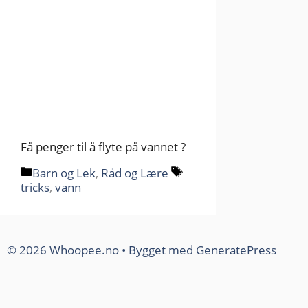
Få penger til å flyte på vannet ?
Kategorier
Stikkord
Barn og Lek
,
Råd og Lære
tricks
,
vann
© 2026 Whoopee.no
• Bygget med
GeneratePress