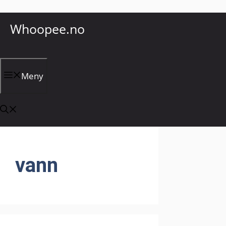
Hopp
Whoopee.no
til
innhold
Meny
vann