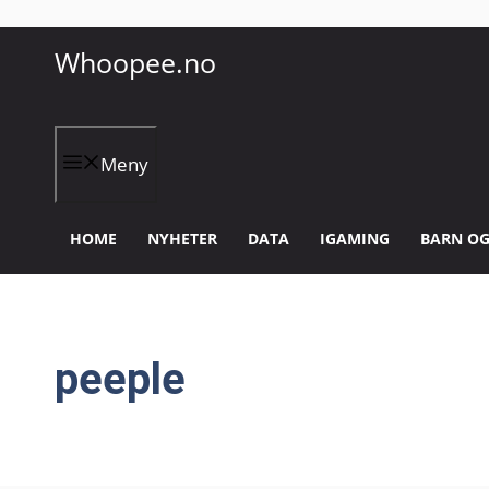
Hopp
Whoopee.no
til
innhold
Meny
HOME
NYHETER
DATA
IGAMING
BARN OG
peeple