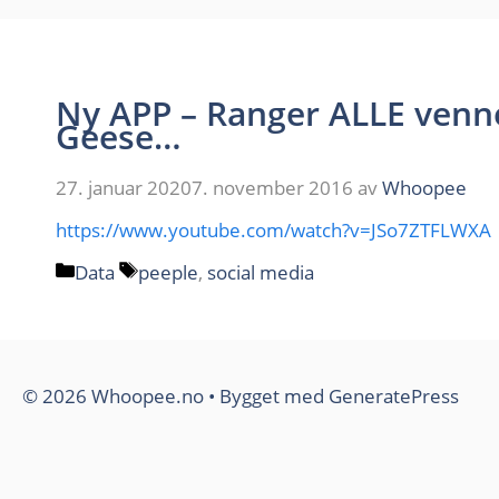
Ny APP – Ranger ALLE venne
Geese…
27. januar 2020
7. november 2016
av
Whoopee
https://www.youtube.com/watch?v=JSo7ZTFLWXA
Kategorier
Stikkord
Data
peeple
,
social media
© 2026 Whoopee.no
• Bygget med
GeneratePress