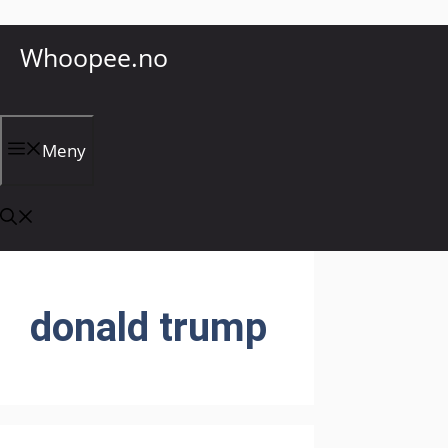
Hopp
Whoopee.no
til
innhold
Meny
donald trump