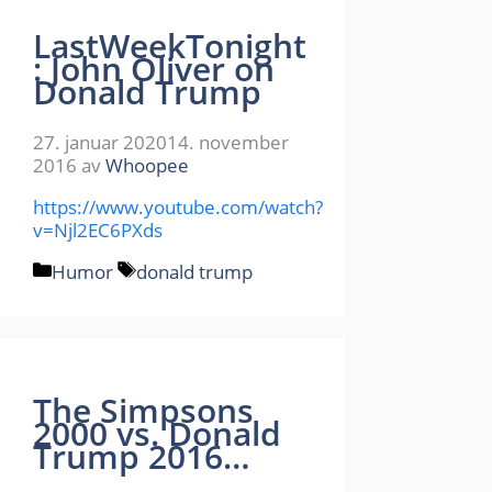
LastWeekTonight
: John Oliver on
Donald Trump
27. januar 2020
14. november
2016
av
Whoopee
https://www.youtube.com/watch?
v=Njl2EC6PXds
Kategorier
Stikkord
Humor
donald trump
The Simpsons
2000 vs. Donald
Trump 2016…