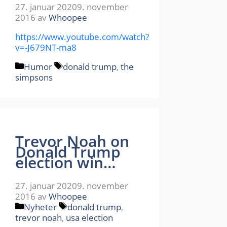
27. januar 2020
9. november
2016
av
Whoopee
https://www.youtube.com/watch?
v=-J679NT-ma8
Kategorier
Stikkord
Humor
donald trump
,
the
simpsons
Trevor Noah on
Donald Trump
election win…
27. januar 2020
9. november
2016
av
Whoopee
Kategorier
Stikkord
Nyheter
donald trump
,
trevor noah
,
usa election