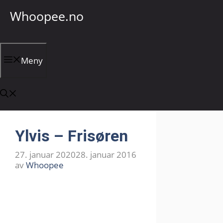
Hopp
Whoopee.no
til
innhold
Meny
Ylvis – Frisøren
27. januar 2020
28. januar 2016
av
Whoopee