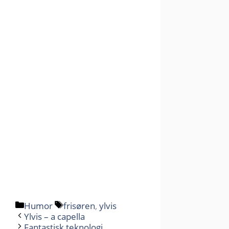
Kategorier
Stikkord
Humor
frisøren
,
ylvis
Ylvis – a capella
Fantastisk teknologi