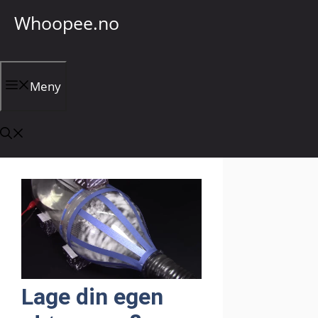
Hopp
Whoopee.no
til
innhold
Meny
Lage din egen