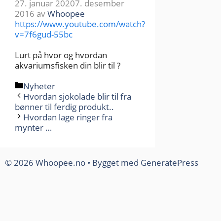
27. januar 2020
7. desember
2016
av
Whoopee
https://www.youtube.com/watch?
v=7f6gud-55bc
Lurt på hvor og hvordan
akvariumsfisken din blir til ?
Kategorier
Nyheter
Hvordan sjokolade blir til fra
bønner til ferdig produkt..
Hvordan lage ringer fra
mynter …
© 2026 Whoopee.no
• Bygget med
GeneratePress