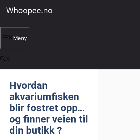
Hopp
Whoopee.no
til
innhold
Meny
Hvordan
akvariumfisken
blir fostret opp…
og finner veien til
din butikk ?