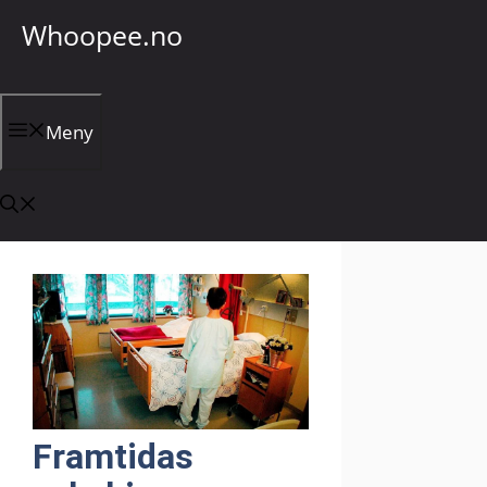
Hopp
Whoopee.no
til
innhold
Meny
Framtidas