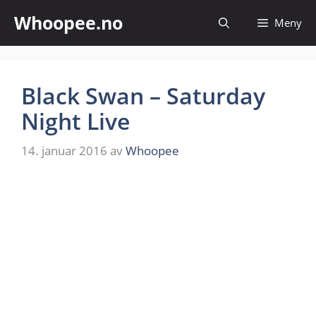
Hopp
Whoopee.no
Meny
til
innhold
Black Swan – Saturday
Night Live
14. januar 2016
av
Whoopee