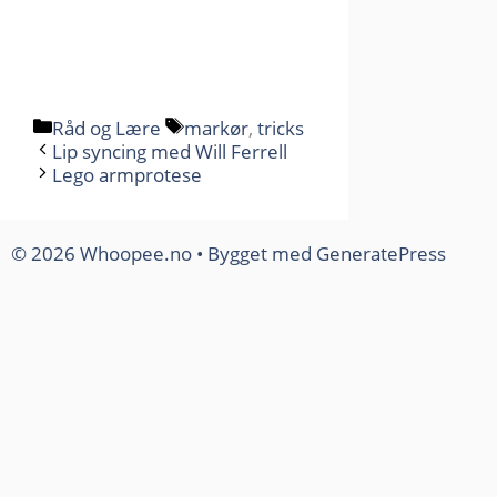
Kategorier
Stikkord
Råd og Lære
markør
,
tricks
Lip syncing med Will Ferrell
Lego armprotese
© 2026 Whoopee.no
• Bygget med
GeneratePress