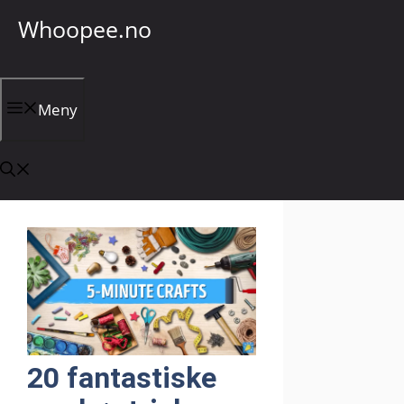
Hopp
Whoopee.no
til
innhold
Meny
20 fantastiske