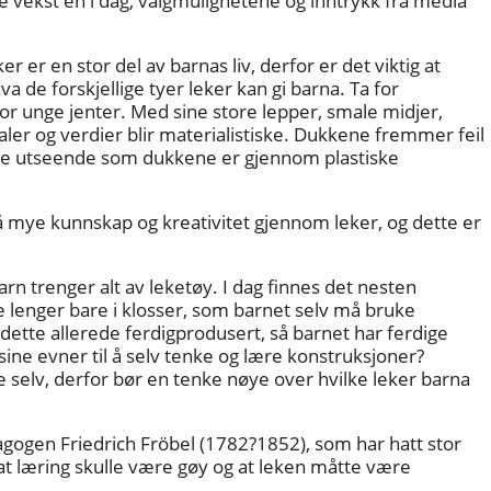
e vekst en i dag, valgmulighetene og inntrykk fra media
 er en stor del av barnas liv, derfor er det viktig at
a de forskjellige tyer leker kan gi barna. Ta for
r unge jenter. Med sine store lepper, smale midjer,
aler og verdier blir materialistiske. Dukkene fremmer feil
me utseende som dukkene er gjennom plastiske
få mye kunnskap og kreativitet gjennom leker, og dette er
arn trenger alt av leketøy. I dag finnes det nesten
 lenger bare i klosser, som barnet selv må bruke
er dette allerede ferdigprodusert, så barnet har ferdige
sine evner til å selv tenke og lære konstruksjoner?
oe selv, derfor bør en tenke nøye over hvilke leker barna
ogen Friedrich Fröbel (1782?1852), som har hatt stor
at læring skulle være gøy og at leken måtte være