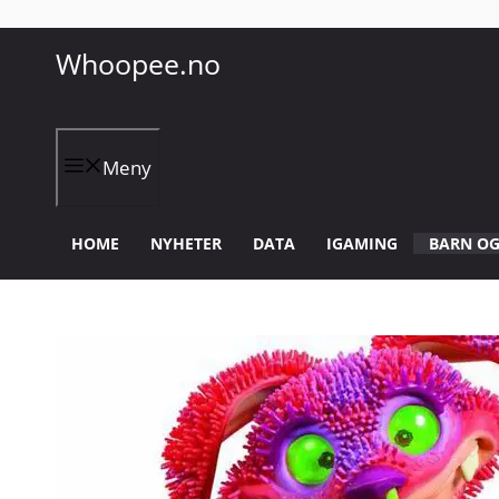
Hopp
Whoopee.no
til
innhold
Meny
HOME
NYHETER
DATA
IGAMING
BARN OG