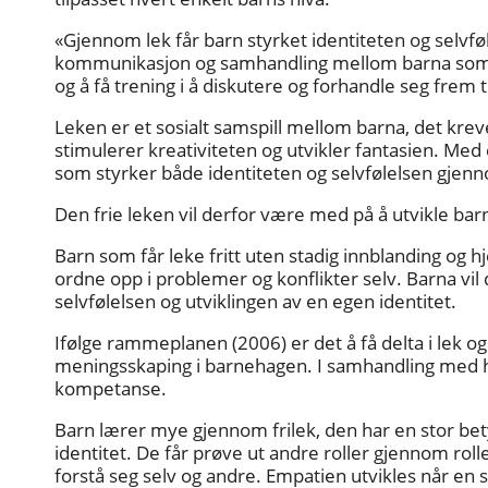
«Gjennom lek får barn styrket identiteten og selvføle
kommunikasjon og samhandling mellom barna som gir
og å få trening i å diskutere og forhandle seg frem 
Leken er et sosialt samspill mellom barna, det kr
stimulerer kreativiteten og utvikler fantasien. Med 
som styrker både identiteten og selvfølelsen gje
Den frie leken vil derfor være med på å utvikle barn
Barn som får leke fritt uten stadig innblanding og h
ordne opp i problemer og konflikter selv. Barna vil
selvfølelsen og utviklingen av en egen identitet.
Ifølge rammeplanen (2006) er det å få delta i lek og
meningsskaping i barnehagen. I samhandling med hv
kompetanse.
Barn lærer mye gjennom frilek, den har en stor bety
identitet. De får prøve ut andre roller gjennom rol
forstå seg selv og andre. Empatien utvikles når en se