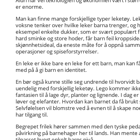
Aldri har vel teknologien og økonomien vært i størr
er enorme.
Man kan finne mange forskjellige typer leketøy. Leker
voksne tenker over hvilke leker barna trenger, og hv
eksempel enkelte dukker, som er svært populært fo
hard sminke og store hoder, får barn feil kroppside
skjønnhetsideal, da eneste måte for å oppnå sam
operasjoner og spiseforstyrrelser.
En leke er ikke bare en leke for ett barn, man kan 
med på å gi barn en identitet.
En bør også kunne stille seg undrende til hvorvidt b
uendelig med forskjellig leketøy. Lego kommer ikke
fantasien til å lage dyr, planter og lignende. I dag 
løver og elefanter. Hvordan kan barnet da få brukt 
Selvfølelsen vil blomstre ved å evnen til å skape n
har tilgang til.
Begrepet frilek hører sammen med den tyske pedag
påvirkning på barnehager her til lands. Han mente 
tilpasset hvert enkelt barns nivå.