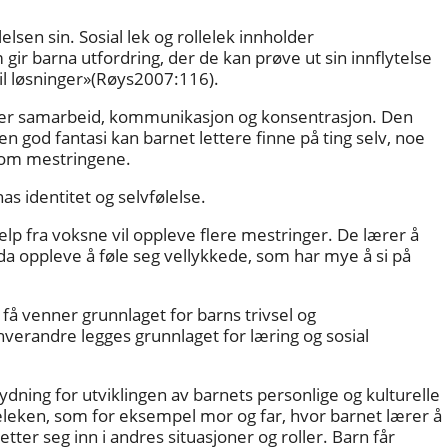
lsen sin. Sosial lek og rollelek innholder
 barna utfordring, der de kan prøve ut sin innflytelse
til løsninger»(Røys2007:116).
ever samarbeid, kommunikasjon og konsentrasjon. Den
en god fantasi kan barnet lettere finne på ting selv, noe
nnom mestringene.
as identitet og selvfølelse.
jelp fra voksne vil oppleve flere mestringer. De lærer å
 da oppleve å føle seg vellykkede, som har mye å si på
 få venner grunnlaget for barns trivsel og
erandre legges grunnlaget for læring og sosial
dning for utviklingen av barnets personlige og kulturelle
leleken, som for eksempel mor og far, hvor barnet lærer å
tter seg inn i andres situasjoner og roller. Barn får