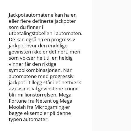
Jackpotautomatene kan ha en
eller flere definerte jackpoter
som du finner i
utbetalingstabellen i automaten.
De kan også ha en progressiv
jackpot hvor den endelige
gevinsten ikke er definert, men
som vokser helt til en heldig
vinner får den riktige
symbolkombinasjonen. Når
automatene med progressiv
jackpot i tillegg står i et nettverk
av casino, vil gevinstene kunne
bli i millionstørrelsen. Mega
Fortune fra Netent og Mega
Moolah fra Microgaming er
begge eksempler på denne
typen automater.