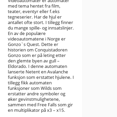
Videoautomater er automater
med tema hentet fra film,
teater, eventyr eller f.eks
tegneserier. Har de hjul er
antallet ofte stort. I tillegg finner
du mange spille- og innsatslinjer.
En av de populære
videoautomatene i Norge er
Gonzo`s Quest. Dette er
historien om Conquistadoren
Gonzo som er på leting etter
den glemte byen av gull –
Eldorado. I denne automaten
lanserte Netent en Avalanche
funksjon som erstattet hjulene. I
tillegg fikk automaten
funksjoner som Wilds som
erstatter andre symboler og
øker gevinstmulighetene,
sammen med Free Falls som gir
en multiplikator på x3 – x15.