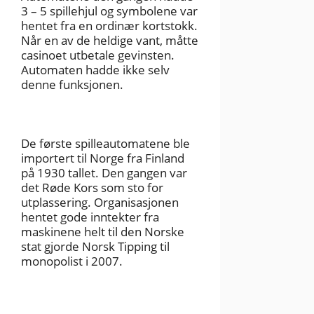
3 – 5 spillehjul og symbolene var
hentet fra en ordinær kortstokk.
Når en av de heldige vant, måtte
casinoet utbetale gevinsten.
Automaten hadde ikke selv
denne funksjonen.
De første spilleautomatene ble
importert til Norge fra Finland
på 1930 tallet. Den gangen var
det Røde Kors som sto for
utplassering. Organisasjonen
hentet gode inntekter fra
maskinene helt til den Norske
stat gjorde Norsk Tipping til
monopolist i 2007.