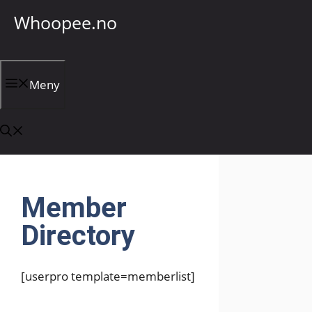
Hopp
Whoopee.no
til
innhold
Meny
Member
Directory
[userpro template=memberlist]